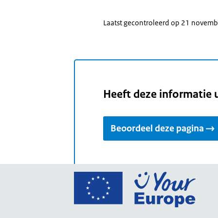
Laatst gecontroleerd op 21 novem
Heeft deze informatie 
Beoordeel deze pagina
Ga
naar
de