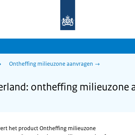
Naar
de
homepage
van
sdg.rijksoverheid.nl
Ontheffing milieuzone aanvragen
rland: ontheffing milieuzone 
ert het product Ontheffing milieuzone