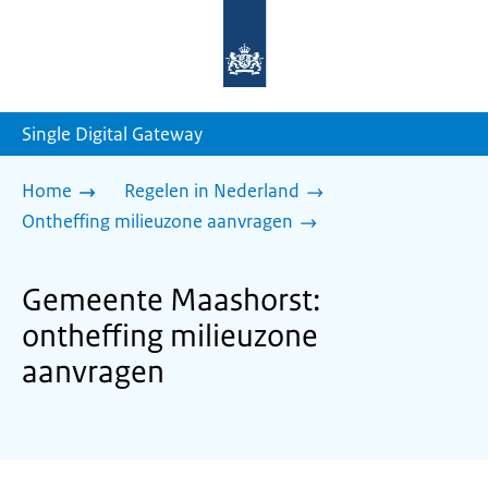
Naar
de
homepage
van
sdg.rijksoverheid.nl
Single Digital Gateway
Home
Regelen in Nederland
Ontheffing milieuzone aanvragen
Gemeente Maashorst:
ontheffing milieuzone
aanvragen