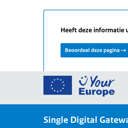
Heeft deze informatie 
Beoordeel deze pagina
Ga
naar
de
home
van
Single Digital Gatew
Your
Europ