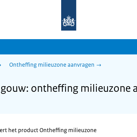
Naar
de
homepage
van
sdg.rijksoverheid.nl
Ontheffing milieuzone aanvragen
ouw: ontheffing milieuzone 
t het product Ontheffing milieuzone