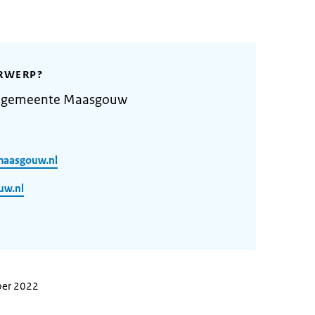
RWERP?
e gemeente Maasgouw
maasgouw.nl
uw.nl
ber 2022