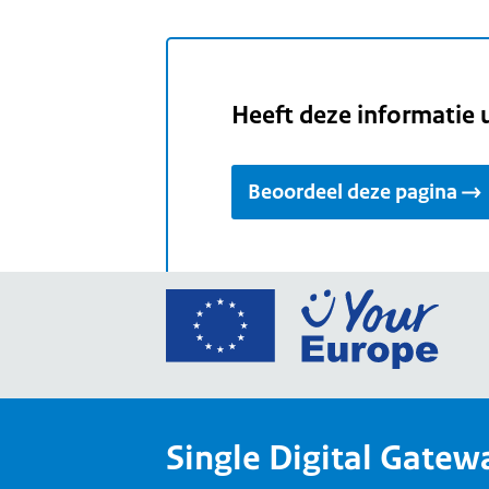
Heeft deze informatie 
Beoordeel deze pagina
Ga
naar
de
home
van
Single Digital Gatew
Your
Europ