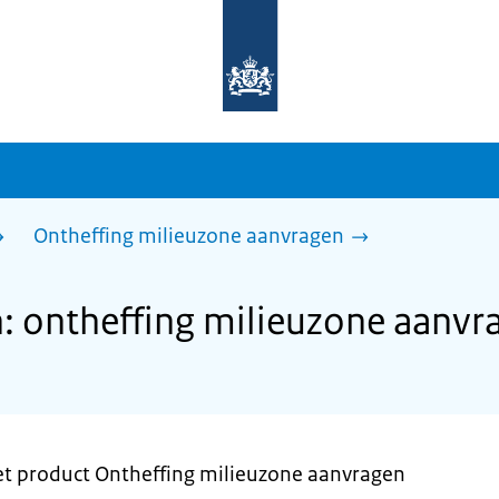
Naar
de
homepage
van
sdg.rijksoverheid.nl
Ontheffing milieuzone aanvragen
: ontheffing milieuzone aanvr
et product Ontheffing milieuzone aanvragen