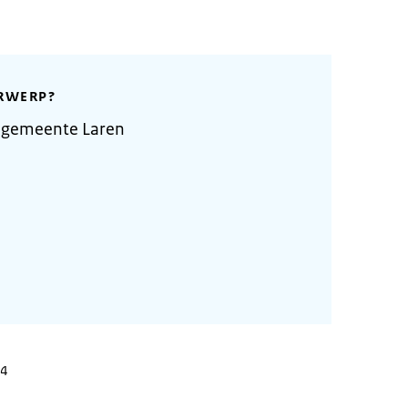
RWERP?
 gemeente Laren
24