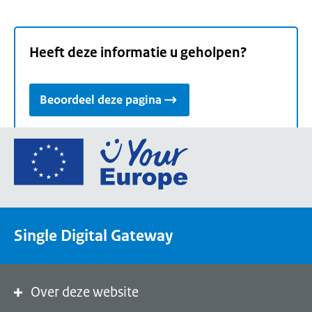
Heeft deze informatie u geholpen?
Beoordeel deze pagina
Ga
naar
de
homepage
van
Single Digital Gateway
Your
Europe,
een
portaal
Over deze website
van