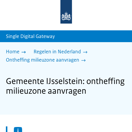
Naar
de
homepage
van
sdg.rijksoverheid.nl
Single Digital Gateway
Home
Regelen in Nederland
Ontheffing milieuzone aanvragen
Gemeente IJsselstein: ontheffing
milieuzone aanvragen