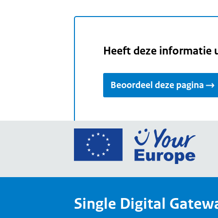
Heeft deze informatie 
Beoordeel deze pagina
Ga
naar
de
home
van
Single Digital Gatew
Your
Europ