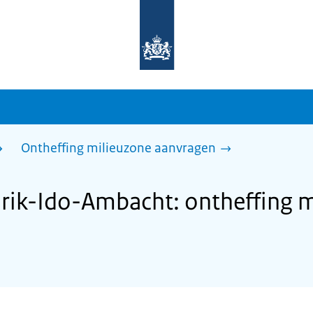
Naar
de
homepage
van
sdg.rijksoverheid.nl
Ontheffing milieuzone aanvragen
ik-Ido-Ambacht: ontheffing m