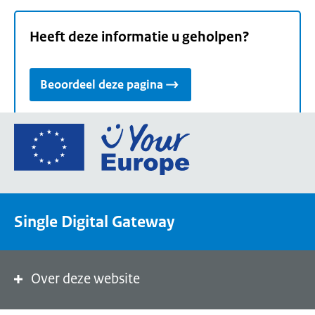
Heeft deze informatie u geholpen?
Beoordeel deze pagina
Ga
naar
de
homepage
van
Single Digital Gateway
Your
Europe,
een
portaal
Over deze website
van
de