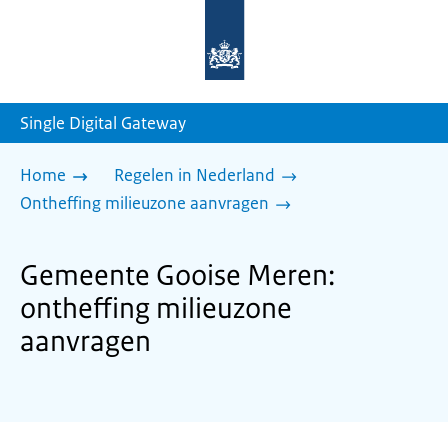
Naar
de
homepage
van
sdg.rijksoverheid.nl
Single Digital Gateway
Home
Regelen in Nederland
Ontheffing milieuzone aanvragen
Gemeente Gooise Meren:
ontheffing milieuzone
aanvragen