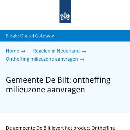
Naar
de
homepage
van
sdg.rijksoverheid.nl
Single Digital Gateway
Home
Regelen in Nederland
Ontheffing milieuzone aanvragen
Gemeente De Bilt: ontheffing
milieuzone aanvragen
De gemeente De Bilt levert het product Ontheffing