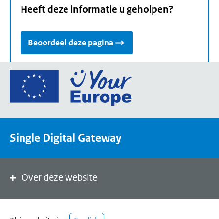
Heeft deze informatie u geholpen?
Beoordeel deze pagina
Ga
naar
de
homepage
van
Single Digital Gateway
Your
Europe,
een
portaal
Over deze website
van
de
Europese