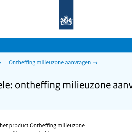
Naar
de
homepage
van
sdg.rijksoverheid.nl
Ontheffing milieuzone aanvragen
le: ontheffing milieuzone aan
het product Ontheffing milieuzone