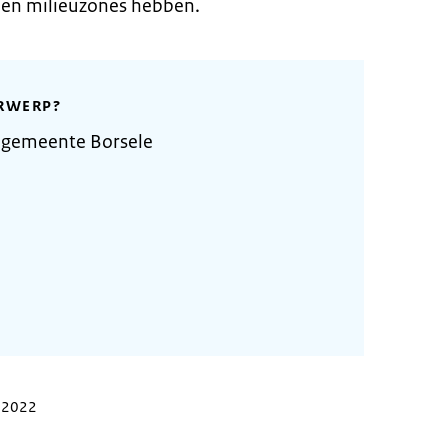
een milieuzones hebben.
RWERP?
 gemeente Borsele
r 2022