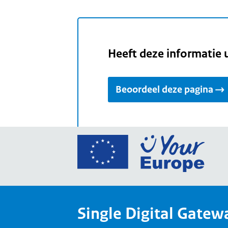
Heeft deze informatie 
Beoordeel deze pagina
Ga
naar
de
home
van
Single Digital Gatew
Your
Europ