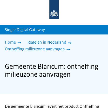
Naar
de
homepage
van
sdg.rijksoverheid.nl
Single Digital Gateway
Home
Regelen in Nederland
Ontheffing milieuzone aanvragen
Gemeente Blaricum: ontheffing
milieuzone aanvragen
De gemeente Blaricum levert het product Ontheffing