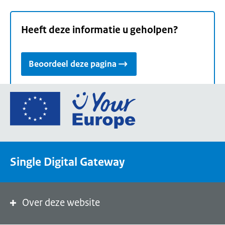
Heeft deze informatie u geholpen?
Beoordeel deze pagina
Ga
naar
de
homepage
van
Single Digital Gateway
Your
Europe,
een
portaal
Over deze website
van
de