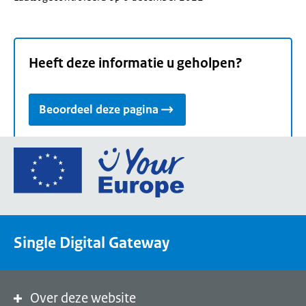
Heeft deze informatie u geholpen?
Beoordeel deze pagina
Ga
naar
de
homepage
van
Single Digital Gateway
Your
Europe,
een
portaal
Over deze website