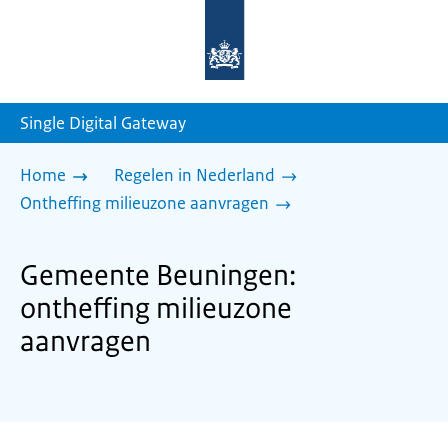
Naar
de
homepage
van
sdg.rijksoverheid.nl
Single Digital Gateway
Home
Regelen in Nederland
Ontheffing milieuzone aanvragen
Gemeente Beuningen:
ontheffing milieuzone
aanvragen