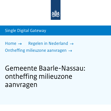
Naar
de
homepage
van
sdg.rijksoverheid.nl
Single Digital Gateway
Home
Regelen in Nederland
Ontheffing milieuzone aanvragen
Gemeente Baarle-Nassau:
ontheffing milieuzone
aanvragen