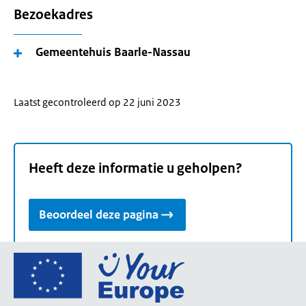
Bezoekadres
Gemeentehuis Baarle-Nassau
Laatst gecontroleerd op 22 juni 2023
Heeft deze informatie u geholpen?
Beoordeel deze pagina
Ga
naar
de