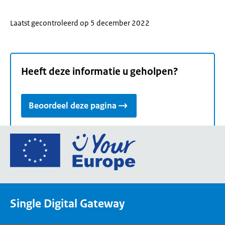
Laatst gecontroleerd op 5 december 2022
Heeft deze informatie u geholpen?
Beoordeel deze pagina
Ga
naar
de
homepage
van
Single Digital Gateway
Your
Europe,