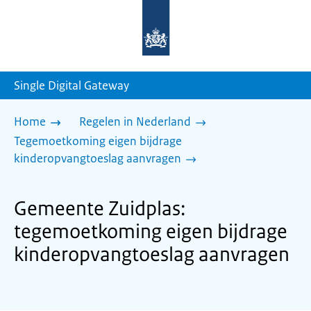
Naar
de
homepage
van
sdg.rijksoverheid.nl
Single Digital Gateway
Home
Regelen in Nederland
Tegemoetkoming eigen bijdrage
kinderopvangtoeslag aanvragen
Gemeente Zuidplas:
tegemoetkoming eigen bijdrage
kinderopvangtoeslag aanvragen