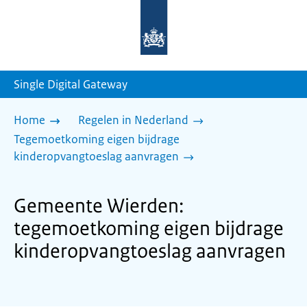
Naar
de
homepage
van
sdg.rijksoverheid.nl
Single Digital Gateway
Home
Regelen in Nederland
Tegemoetkoming eigen bijdrage
kinderopvangtoeslag aanvragen
Gemeente Wierden:
tegemoetkoming eigen bijdrage
kinderopvangtoeslag aanvragen