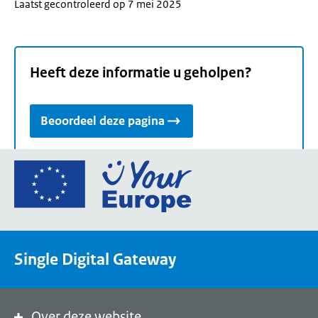
Laatst gecontroleerd op 7 mei 2025
Heeft deze informatie u geholpen?
Beoordeel deze pagina
Ga
naar
de
homepage
van
Single Digital Gateway
Your
Europe,
een
portaal
Over deze website