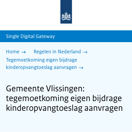
Naar
de
homepage
van
sdg.rijksoverheid.nl
Single Digital Gateway
Home
Regelen in Nederland
Tegemoetkoming eigen bijdrage
kinderopvangtoeslag aanvragen
Gemeente Vlissingen:
tegemoetkoming eigen bijdrage
kinderopvangtoeslag aanvragen