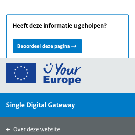
Heeft deze informatie u geholpen?
Beoordeel deze pagina
Ga
naar
de
homepage
van
Single Digital Gateway
Your
Europe,
een
portaal
Over deze website
van