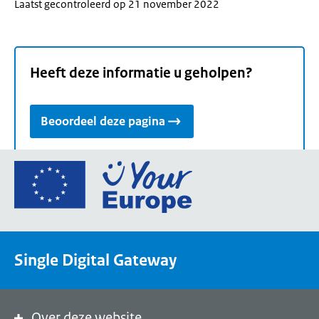
Laatst gecontroleerd op 21 november 2022
Heeft deze informatie u geholpen?
Beoordeel deze pagina
Ga
naar
de
homepage
van
Single Digital Gateway
Your
Europe,
een
portaal
Over deze website