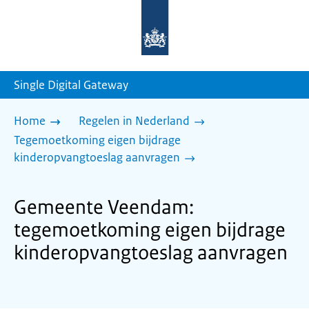
Naar
de
homepage
van
sdg.rijksoverheid.nl
Single Digital Gateway
Home
Regelen in Nederland
Tegemoetkoming eigen bijdrage
kinderopvangtoeslag aanvragen
Gemeente Veendam:
tegemoetkoming eigen bijdrage
kinderopvangtoeslag aanvragen