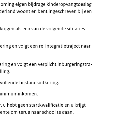
koming eigen bijdrage kinderopvangtoeslag
ederland woont en bent ingeschreven bij een
ijgen als een van de volgende situaties
­ring en volgt een re-in­te­gra­tie­tra­ject naar
­ring en volgt een ver­plicht in­bur­ge­ringstra­
­ling.
l­len­de bij­stands­uit­ke­ring.
i­ni­mum­in­ko­men.
, u hebt geen startkwalificatie en u krijgt
ente om terug naar school te gaan.