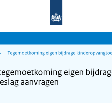
Naar
de
homepage
van
sdg.rijksoverheid.nl
Tegemoetkoming eigen bijdrage kinderopvangtoe
 tegemoetkoming eigen bijdrag
eslag aanvragen