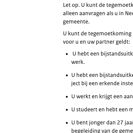
Let op. U kunt de tegemoet
alleen aanvragen als u in N
gemeente.
U kunt de tegemoetkoming kr
voor u en uw partner geldt:
U hebt een bij­stands­uit­ke
werk.
U hebt een bij­stands­uit­ke
ject bij een er­ken­de in­stel
U werkt en krijgt een aan­vu
U stu­deert en hebt een m
U bent jonger dan 27 jaar
begeleiding van de geme