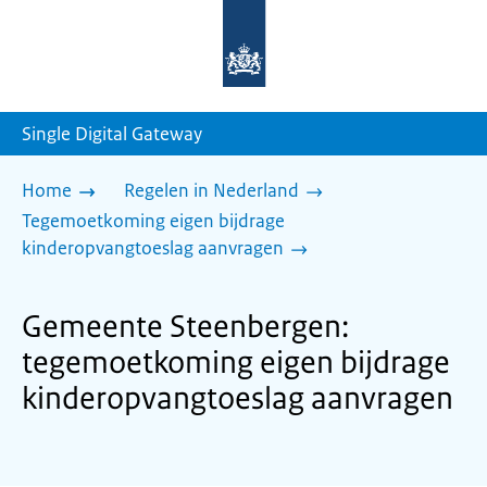
Naar
de
homepage
van
sdg.rijksoverheid.nl
Single Digital Gateway
Home
Regelen in Nederland
Tegemoetkoming eigen bijdrage
kinderopvangtoeslag aanvragen
Gemeente Steenbergen:
tegemoetkoming eigen bijdrage
kinderopvangtoeslag aanvragen