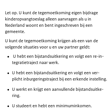
Let op. U kunt de tegemoetkoming eigen bijdrage
kinderopvangtoeslag alleen aanvragen als u in
Nederland woont en bent ingeschreven bij een
gemeente.
U kunt de tegemoetkoming krijgen als een van de
volgende situaties voor u en uw partner geldt:
U hebt een bij­stands­uit­ke­ring en volgt een re-in­
te­gra­tie­tra­ject naar werk.
U hebt een bij­stands­uit­ke­ring en volgt een ver­
plicht in­bur­ge­ringstra­ject bij een er­ken­de in­stel­ling.
U werkt en krijgt een aan­vul­len­de bij­stands­uit­ke­
ring.
U stu­deert en hebt een mi­ni­mum­in­ko­men.