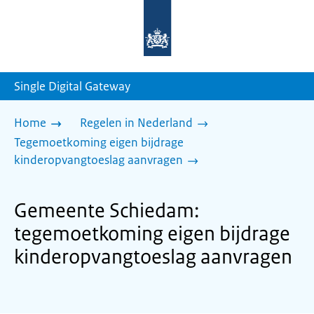
Naar
de
homepage
van
sdg.rijksoverheid.nl
Single Digital Gateway
Home
Regelen in Nederland
Tegemoetkoming eigen bijdrage
kinderopvangtoeslag aanvragen
Gemeente Schiedam:
tegemoetkoming eigen bijdrage
kinderopvangtoeslag aanvragen