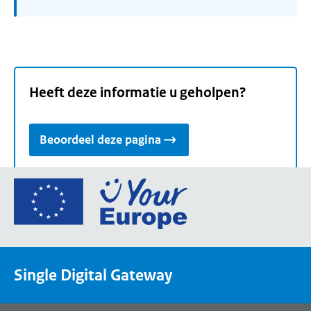
Heeft deze informatie u geholpen?
Beoordeel deze pagina
Ga
naar
de
homepage
van
Single Digital Gateway
Your
Europe,
een