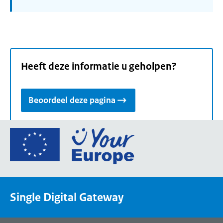
Heeft deze informatie u geholpen?
Beoordeel deze pagina
Ga
naar
de
homepage
van
Single Digital Gateway
Your
Europe,
een