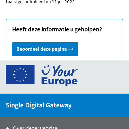
Laatst gecontroleerd op 11 juli 2022
Heeft deze informatie u geholpen?
Beoordeel deze pagina
Ga
naar
de
homepage
van
Single Digital Gateway
Your
Europe,
een
portaal
Over deze website