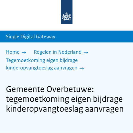
Naar
de
homepage
van
sdg.rijksoverheid.nl
Single Digital Gateway
Home
Regelen in Nederland
Tegemoetkoming eigen bijdrage
kinderopvangtoeslag aanvragen
Gemeente Overbetuwe:
tegemoetkoming eigen bijdrage
kinderopvangtoeslag aanvragen