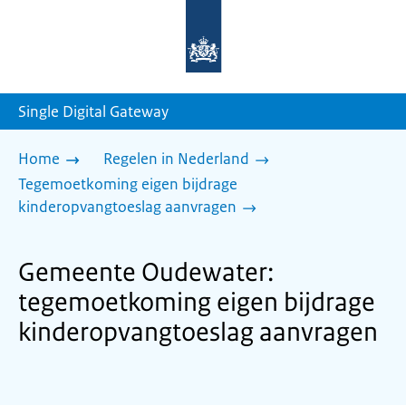
Naar
de
homepage
van
sdg.rijksoverheid.nl
Single Digital Gateway
Home
Regelen in Nederland
Tegemoetkoming eigen bijdrage
kinderopvangtoeslag aanvragen
Gemeente Oudewater:
tegemoetkoming eigen bijdrage
kinderopvangtoeslag aanvragen