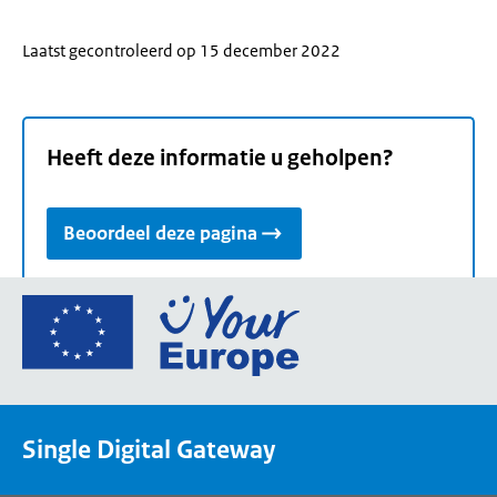
Laatst gecontroleerd op 15 december 2022
Heeft deze informatie u geholpen?
Beoordeel deze pagina
Ga
naar
de
homepage
van
Single Digital Gateway
Your
Europe,