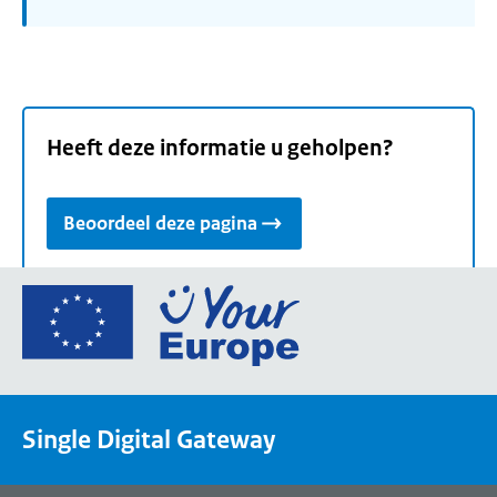
Heeft deze informatie u geholpen?
Beoordeel deze pagina
Ga
naar
de
homepage
van
Single Digital Gateway
Your
Europe,
een