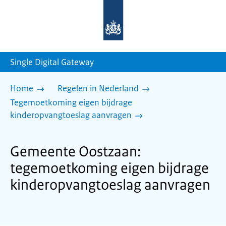
Naar
de
homepage
van
sdg.rijksoverheid.nl
Single Digital Gateway
Home
Regelen in Nederland
Tegemoetkoming eigen bijdrage
kinderopvangtoeslag aanvragen
Gemeente Oostzaan:
tegemoetkoming eigen bijdrage
kinderopvangtoeslag aanvragen