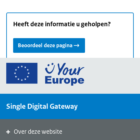
Heeft deze informatie u geholpen?
Beoordeel deze pagina
Ga
naar
de
homepage
van
Single Digital Gateway
Your
Europe,
een
portaal
Over deze website
van