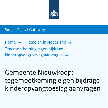
Naar
de
homepage
van
sdg.rijksoverheid.nl
Single Digital Gateway
Home
Regelen in Nederland
Tegemoetkoming eigen bijdrage
kinderopvangtoeslag aanvragen
Gemeente Nieuwkoop:
tegemoetkoming eigen bijdrage
kinderopvangtoeslag aanvragen