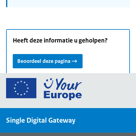
Heeft deze informatie u geholpen?
Beoordeel deze pagina
Ga
naar
de
homepage
van
Single Digital Gateway
Your
Europe,
een