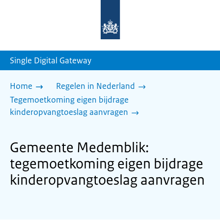
Naar
de
homepage
van
sdg.rijksoverheid.nl
Single Digital Gateway
Home
Regelen in Nederland
Tegemoetkoming eigen bijdrage
kinderopvangtoeslag aanvragen
Gemeente Medemblik:
tegemoetkoming eigen bijdrage
kinderopvangtoeslag aanvragen