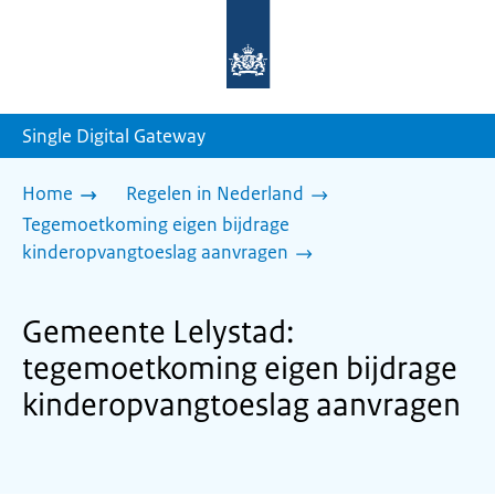
Naar
de
homepage
van
sdg.rijksoverheid.nl
Single Digital Gateway
Home
Regelen in Nederland
Tegemoetkoming eigen bijdrage
kinderopvangtoeslag aanvragen
Gemeente Lelystad:
tegemoetkoming eigen bijdrage
kinderopvangtoeslag aanvragen