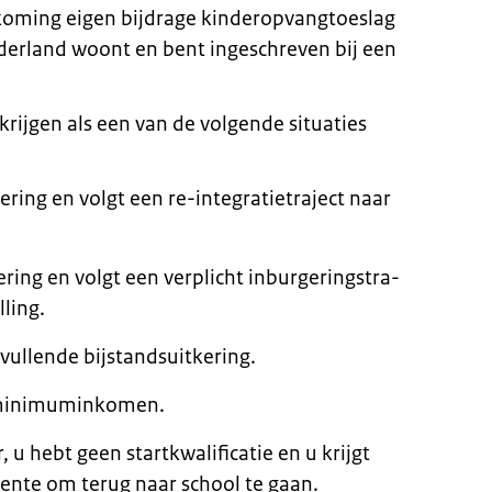
koming eigen bijdrage kinderopvangtoeslag
ederland woont en bent ingeschreven bij een
ijgen als een van de volgende situaties
­ring en volgt een re-in­te­gra­tie­tra­ject naar
­ring en volgt een ver­plicht in­bur­ge­ringstra­
­ling.
l­len­de bij­stands­uit­ke­ring.
i­ni­mum­in­ko­men.
, u hebt geen startkwalificatie en u krijgt
ente om terug naar school te gaan.