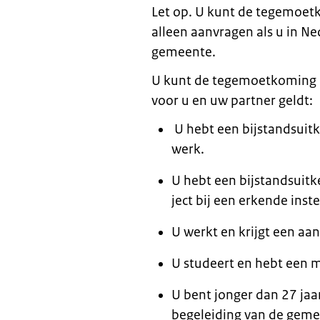
Let op. U kunt de tegemoet
alleen aanvragen als u in N
gemeente.
U kunt de tegemoetkoming kr
voor u en uw partner geldt:
U hebt een bij­stands­uit­ke
werk.
U hebt een bij­stands­uit­ke
ject bij een er­ken­de in­stel
U werkt en krijgt een aan­vu
U stu­deert en hebt een m
U bent jonger dan 27 jaar
begeleiding van de geme