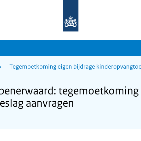
Naar
de
homepage
van
sdg.rijksoverheid.nl
Tegemoetkoming eigen bijdrage kinderopvangtoe
enerwaard: tegemoetkoming e
eslag aanvragen