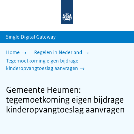
Naar
de
homepage
van
sdg.rijksoverheid.nl
Single Digital Gateway
Home
Regelen in Nederland
Tegemoetkoming eigen bijdrage
kinderopvangtoeslag aanvragen
Gemeente Heumen:
tegemoetkoming eigen bijdrage
kinderopvangtoeslag aanvragen