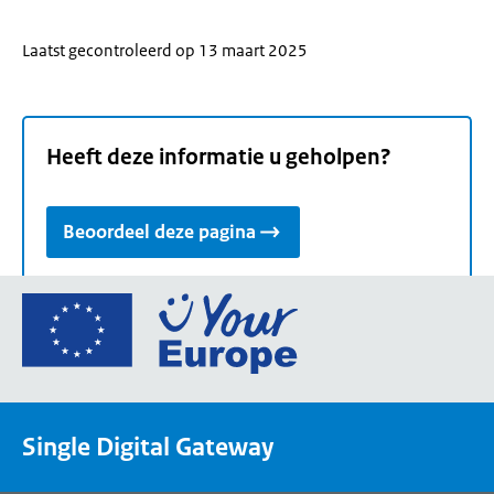
Laatst gecontroleerd op 13 maart 2025
Heeft deze informatie u geholpen?
Beoordeel deze pagina
Ga
naar
de
homepage
van
Single Digital Gateway
Your
Europe,