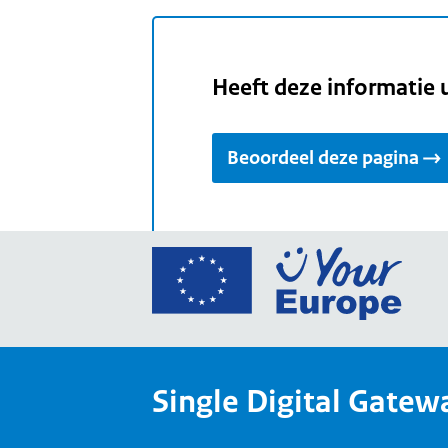
Heeft deze informatie 
Beoordeel deze pagina
Ga
naar
de
home
van
Single Digital Gatew
Your
Europ