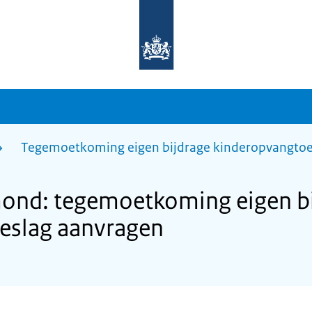
Naar
de
homepage
van
sdg.rijksoverheid.nl
Tegemoetkoming eigen bijdrage kinderopvangtoe
nd: tegemoetkoming eigen bi
eslag aanvragen