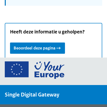
Heeft deze informatie u geholpen?
Beoordeel deze pagina
Ga
naar
de
homepage
van
Single Digital Gateway
Your
Europe,
een