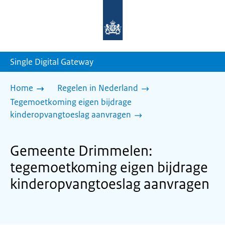
Naar
de
homepage
van
sdg.rijksoverheid.nl
Single Digital Gateway
Home
Regelen in Nederland
Tegemoetkoming eigen bijdrage
kinderopvangtoeslag aanvragen
Gemeente Drimmelen:
tegemoetkoming eigen bijdrage
kinderopvangtoeslag aanvragen