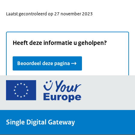
Laatst gecontroleerd op 27 november 2023
Heeft deze informatie u geholpen?
Beoordeel deze pagina
Ga
naar
de
homepage
van
Single Digital Gateway
Your
Europe,