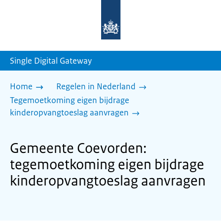
Naar
de
homepage
van
sdg.rijksoverheid.nl
Single Digital Gateway
Home
Regelen in Nederland
Tegemoetkoming eigen bijdrage
kinderopvangtoeslag aanvragen
Gemeente Coevorden:
tegemoetkoming eigen bijdrage
kinderopvangtoeslag aanvragen