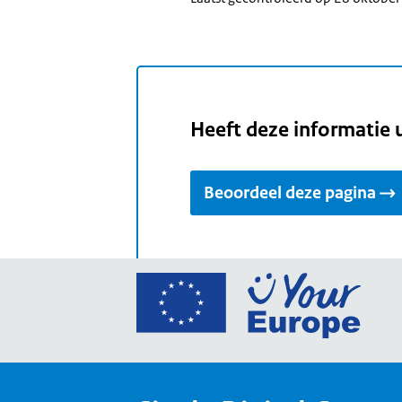
Heeft deze informatie 
Beoordeel deze pagina
Ga
naar
de
home
van