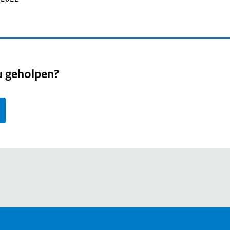
u geholpen?
page