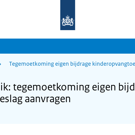
Naar
de
homepage
van
sdg.rijksoverheid.nl
Tegemoetkoming eigen bijdrage kinderopvangtoe
k: tegemoetkoming eigen bijd
eslag aanvragen