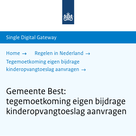
Naar
de
homepage
van
sdg.rijksoverheid.nl
Single Digital Gateway
Home
Regelen in Nederland
Tegemoetkoming eigen bijdrage
kinderopvangtoeslag aanvragen
Gemeente Best:
tegemoetkoming eigen bijdrage
kinderopvangtoeslag aanvragen