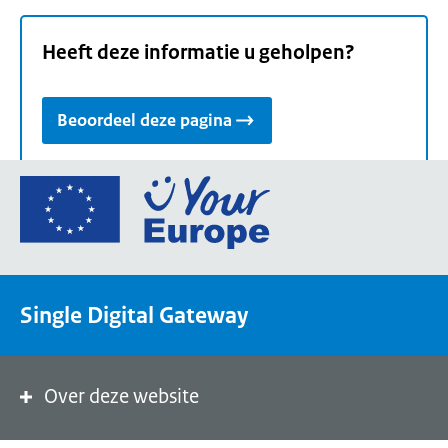
Heeft deze informatie u geholpen?
Beoordeel deze pagina
Ga
naar
de
homepage
van
Single Digital Gateway
Your
Europe,
een
portaal
Over deze website
van
de