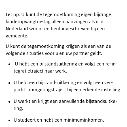
Let op. U kunt de tegemoetkoming eigen bijdrage
kinderopvangtoeslag alleen aanvragen als u in
Nederland woont en bent ingeschreven bij een
gemeente.
U kunt de tegemoetkoming krijgen als een van de
volgende situaties voor u en uw partner geldt:
U hebt een bij­stands­uit­ke­ring en volgt een re-in­
te­gra­tie­tra­ject naar werk.
U hebt een bij­stands­uit­ke­ring en volgt een ver­
plicht in­bur­ge­ringstra­ject bij een er­ken­de in­stel­ling.
U werkt en krijgt een aan­vul­len­de bij­stands­uit­ke­
ring.
U stu­deert en hebt een mi­ni­mum­in­ko­men.