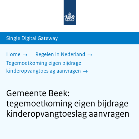
Naar
de
homepage
van
sdg.rijksoverheid.nl
Single Digital Gateway
Home
Regelen in Nederland
Tegemoetkoming eigen bijdrage
kinderopvangtoeslag aanvragen
Gemeente Beek:
tegemoetkoming eigen bijdrage
kinderopvangtoeslag aanvragen