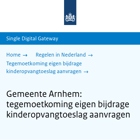
Naar
de
homepage
van
sdg.rijksoverheid.nl
Single Digital Gateway
Home
Regelen in Nederland
Tegemoetkoming eigen bijdrage
kinderopvangtoeslag aanvragen
Gemeente Arnhem:
tegemoetkoming eigen bijdrage
kinderopvangtoeslag aanvragen