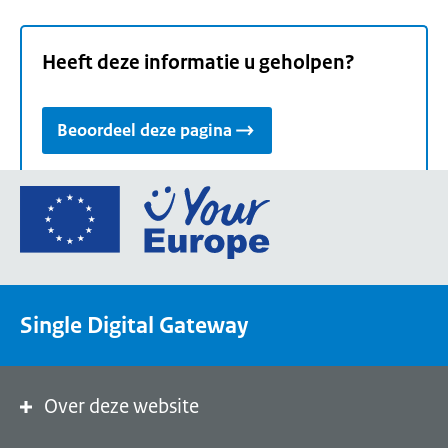
Heeft deze informatie u geholpen?
Beoordeel deze pagina
Ga
naar
de
homepage
van
Single Digital Gateway
Your
Europe,
een
portaal
Over deze website
van
de