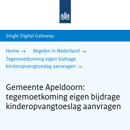
Naar
de
homepage
van
sdg.rijksoverheid.nl
Single Digital Gateway
Home
Regelen in Nederland
Tegemoetkoming eigen bijdrage
kinderopvangtoeslag aanvragen
Gemeente Apeldoorn:
tegemoetkoming eigen bijdrage
kinderopvangtoeslag aanvragen