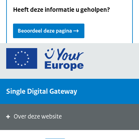
Heeft deze informatie u geholpen?
Beoordeel deze pagina
Ga
naar
de
homepage
van
Single Digital Gateway
Your
Europe,
een
portaal
Over deze website
van
de
Europese