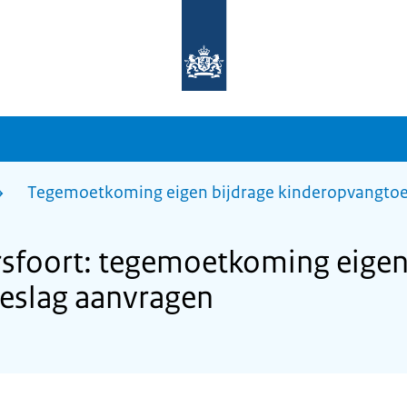
Naar
de
homepage
van
sdg.rijksoverheid.nl
Tegemoetkoming eigen bijdrage kinderopvangtoe
foort: tegemoetkoming eigen 
eslag aanvragen