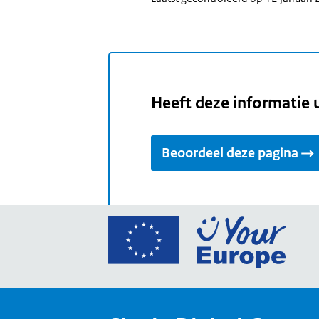
Heeft deze informatie 
Beoordeel deze pagina
Ga
naar
de
home
van