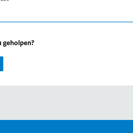
u geholpen?
page