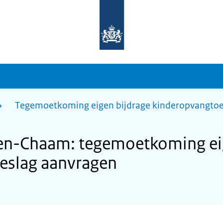
Naar
de
homepage
van
sdg.rijksoverheid.nl
Tegemoetkoming eigen bijdrage kinderopvangtoe
n-Chaam: tegemoetkoming eig
eslag aanvragen