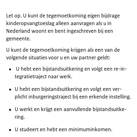
Let op. U kunt de tegemoetkoming eigen bijdrage
kinderopvangtoeslag alleen aanvragen als u in
Nederland woont en bent ingeschreven bij een
gemeente.
U kunt de tegemoetkoming krijgen als een van de
volgende situaties voor u en uw partner geldt:
U hebt een bij­stands­uit­ke­ring en volgt een re-in­
te­gra­tie­tra­ject naar werk.
U hebt een bij­stands­uit­ke­ring en volgt een ver­
plicht in­bur­ge­ringstra­ject bij een er­ken­de in­stel­ling.
U werkt en krijgt een aan­vul­len­de bij­stands­uit­ke­
ring.
U stu­deert en hebt een mi­ni­mum­in­ko­men.