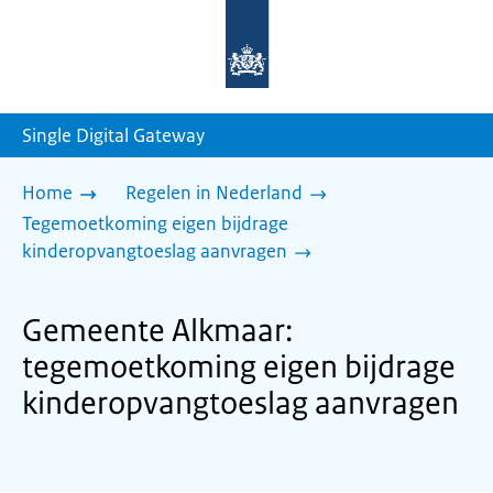
Naar
de
homepage
van
sdg.rijksoverheid.nl
Single Digital Gateway
Home
Regelen in Nederland
Tegemoetkoming eigen bijdrage
kinderopvangtoeslag aanvragen
Gemeente Alkmaar:
tegemoetkoming eigen bijdrage
kinderopvangtoeslag aanvragen