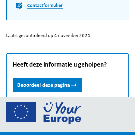
Contactformulier
Laatst gecontroleerd op 4 november 2024
Heeft deze informatie u geholpen?
Beoordeel deze pagina
Ga
naar
de
homepage