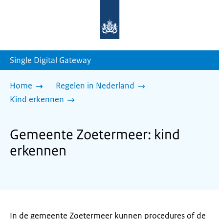
Naar
de
homepage
van
sdg.rijksoverheid.nl
Single Digital Gateway
Home
Regelen in Nederland
Kind erkennen
Gemeente Zoetermeer: kind
erkennen
In de gemeente Zoetermeer kunnen procedures of de