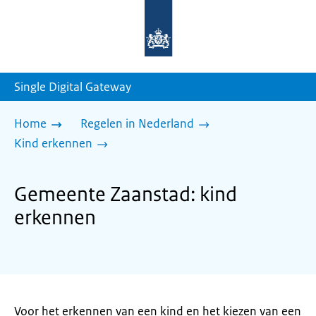
Naar
de
homepage
van
sdg.rijksoverheid.nl
Single Digital Gateway
Home
Regelen in Nederland
Kind erkennen
Gemeente Zaanstad: kind
erkennen
Voor het erkennen van een kind en het kiezen van een