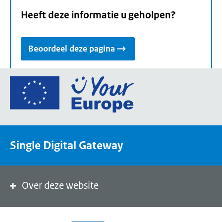
Heeft deze informatie u geholpen?
Beoordeel deze pagina
Ga
naar
de
homepage
van
Single Digital Gateway
Your
Europe,
een
portaal
Over deze website
van
de
Europese