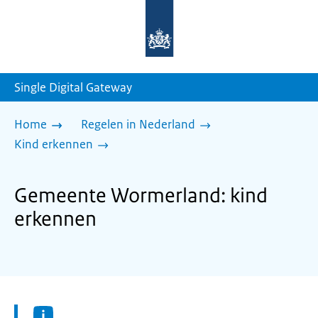
Naar
de
homepage
van
sdg.rijksoverheid.nl
Single Digital Gateway
Home
Regelen in Nederland
Kind erkennen
Gemeente Wormerland: kind
erkennen