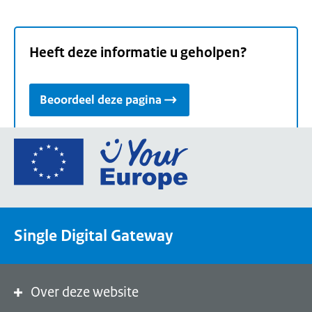
Heeft deze informatie u geholpen?
Beoordeel deze pagina
Ga
naar
de
homepage
van
Single Digital Gateway
Your
Europe,
een
portaal
Over deze website
van