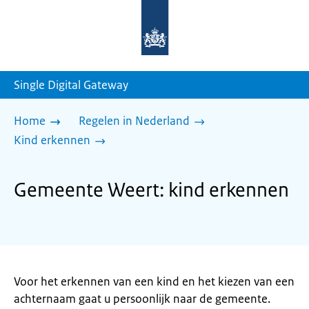
Naar
de
homepage
van
sdg.rijksoverheid.nl
Single Digital Gateway
Home
Regelen in Nederland
Kind erkennen
Gemeente Weert: kind erkennen
Voor het erkennen van een kind en het kiezen van een
achternaam gaat u persoonlijk naar de gemeente.