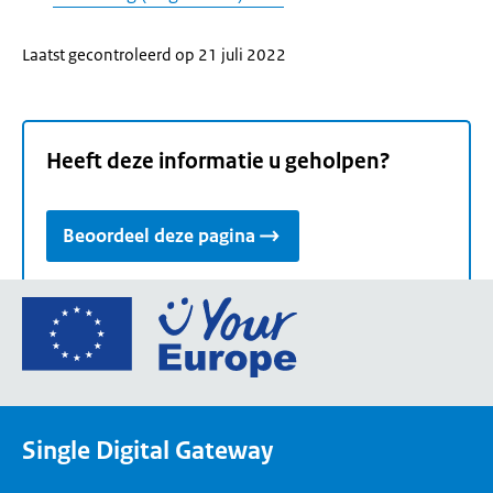
Laatst gecontroleerd op 21 juli 2022
Heeft deze informatie u geholpen?
Beoordeel deze pagina
Ga
naar
de
homepage
van
Single Digital Gateway
Your
Europe,