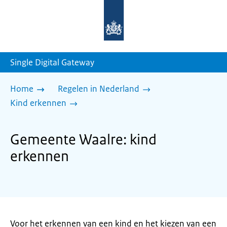
Naar
de
homepage
van
sdg.rijksoverheid.nl
Single Digital Gateway
Home
Regelen in Nederland
Kind erkennen
Gemeente Waalre: kind
erkennen
Voor het erkennen van een kind en het kiezen van een