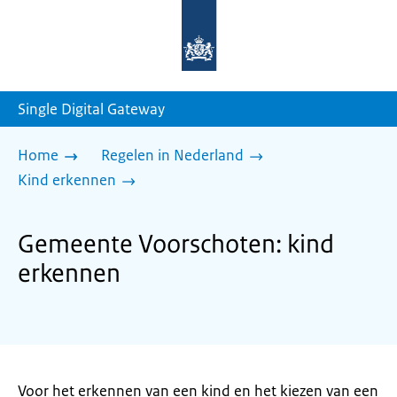
Naar
de
homepage
van
sdg.rijksoverheid.nl
Single Digital Gateway
Home
Regelen in Nederland
Kind erkennen
Gemeente Voorschoten: kind
erkennen
Voor het erkennen van een kind en het kiezen van een