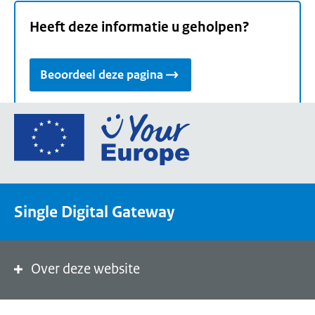
Heeft deze informatie u geholpen?
Beoordeel deze pagina
Ga
naar
de
homepage
van
Single Digital Gateway
Your
Europe,
een
portaal
Over deze website
van
de