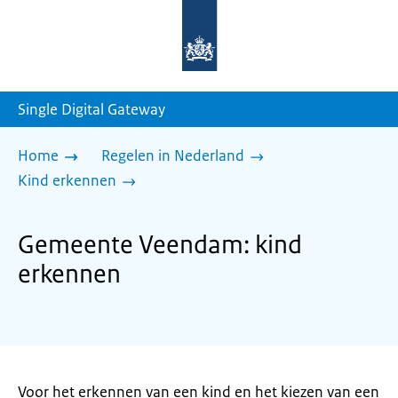
Naar
de
homepage
van
sdg.rijksoverheid.nl
Single Digital Gateway
Home
Regelen in Nederland
Kind erkennen
Gemeente Veendam: kind
erkennen
Voor het erkennen van een kind en het kiezen van een