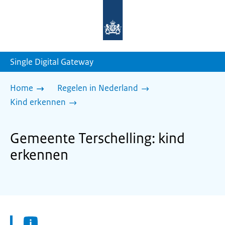
Naar
de
homepage
van
sdg.rijksoverheid.nl
Single Digital Gateway
Home
Regelen in Nederland
Kind erkennen
Gemeente Terschelling: kind
erkennen