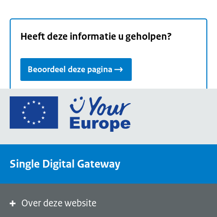
Heeft deze informatie u geholpen?
Beoordeel deze pagina
Ga
naar
de
homepage
van
Single Digital Gateway
Your
Europe,
een
portaal
Over deze website
van