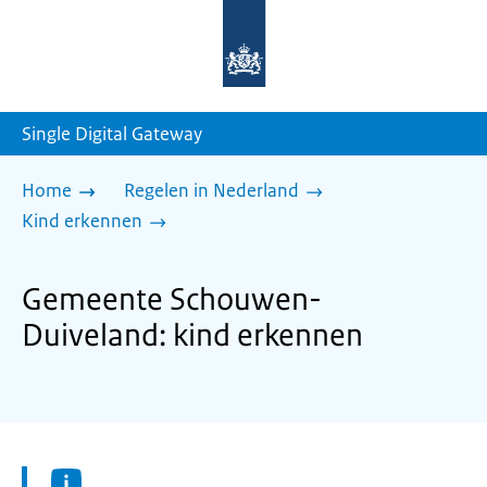
Naar
de
homepage
van
sdg.rijksoverheid.nl
Single Digital Gateway
Home
Regelen in Nederland
Kind erkennen
Gemeente Schouwen-
Duiveland: kind erkennen