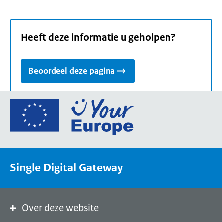
Heeft deze informatie u geholpen?
Beoordeel deze pagina
Ga
naar
de
homepage
van
Single Digital Gateway
Your
Europe,
een
portaal
Over deze website
van