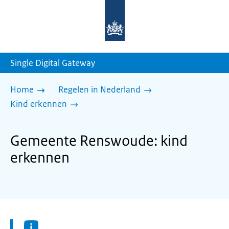
Naar
de
homepage
van
sdg.rijksoverheid.nl
Single Digital Gateway
Home
Regelen in Nederland
Kind erkennen
Gemeente Renswoude: kind
erkennen