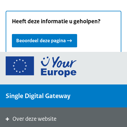
Heeft deze informatie u geholpen?
Beoordeel deze pagina
Ga
naar
de
homepage
van
Single Digital Gateway
Your
Europe,
een
portaal
Over deze website
van