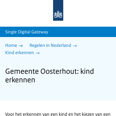
Naar
de
homepage
van
sdg.rijksoverheid.nl
Single Digital Gateway
Home
Regelen in Nederland
Kind erkennen
Gemeente Oosterhout: kind
erkennen
Voor het erkennen van een kind en het kiezen van een